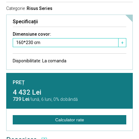
Categorie :
Risus Series
Specificații
Dimensiune covor:
160*230 cm
+
Disponibilitate:
La comanda
PREȚ
4 432 Lei
739 Lei
/lună,
6 luni, 0% dobândă
Calculator rate