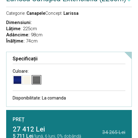
Categorie :
Canapele
Concept :
Larissa
Dimensiuni:
Lățime
: 225cm
Adâncime
:
98cm
Înălțime
:
74cm
Specificații
Culoare:
Disponibilitate:
La comanda
PREȚ
27 412 Lei
34 265 Lei
5 711 Lei
/lună,
6 luni, 0% dobândă