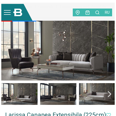
Mobilă
|
Living
|
Canapele
|
Larissa Canapea Extensibila
(225cm)
RU
-20%
TOP VÂNZĂRI
Larissa Canapea Extensibila (225cm)