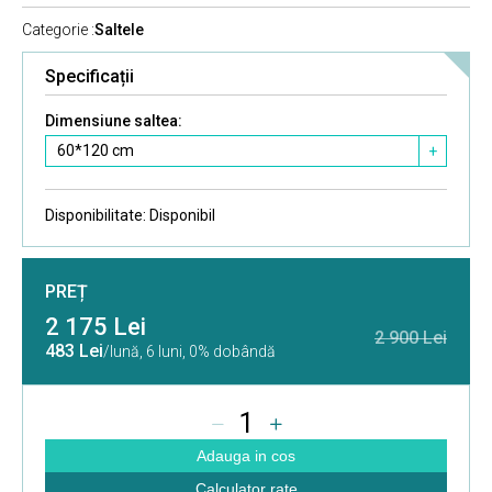
Categorie :
Saltele
Specificații
Dimensiune saltea:
60*120 cm
+
Disponibilitate:
Disponibil
PREȚ
2 175 Lei
2 900 Lei
483 Lei
/lună,
6 luni, 0% dobândă
1
Adauga in cos
Calculator rate