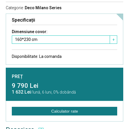
Categorie :
Deco Milano Series
Specificații
Dimensiune covor:
160*230 cm
+
Disponibilitate:
La comanda
PREȚ
9 790 Lei
1 632 Lei
/lună,
6 luni, 0% dobândă
Calculator rate