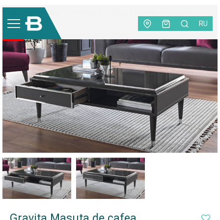
Mobilă
|
Living
|
Măsuță de cafea
|
Gravita Masuta de
cafea
RU
-40%
Gravita Masuta de cafea