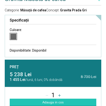
Categorie :
Măsuță de cafea
Concept :
Gravita Prada Gri
Specificații
Culoare:
Disponibilitate:
Disponibil
PREȚ
5 238 Lei
8 730 Lei
1 455 Lei
/lună,
6 luni, 0% dobândă
1
Adauga in cos