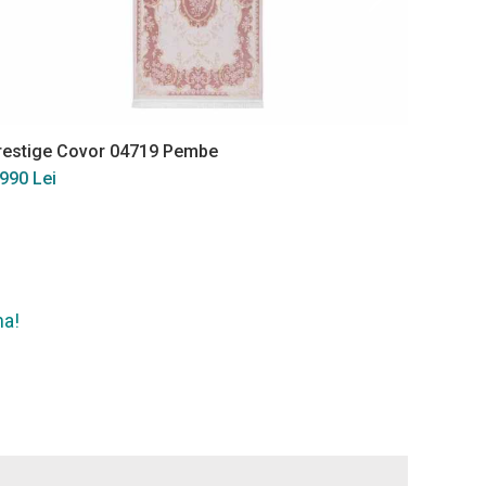
restige Covor 04719 Pembe
Prestig
 990 Lei
4 675 L
na!