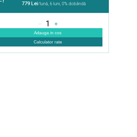
779 Lei
/lună,
6 luni, 0% dobândă
1
Adauga in cos
Calculator rate