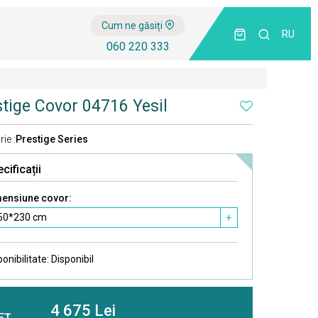
Cum ne găsiți
RU
060 220 333
tige Covor 04716 Yesil
ie :
Prestige Series
cificații
ensiune covor:
50*230 cm
+
ponibilitate:
Disponibil
4 675 Lei
EȚ