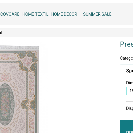
COVOARE
HOME TEXTIL
HOME DECOR
SUMMER SALE
l
Pres
Categor
Spe
Dim
1
Dis
PR