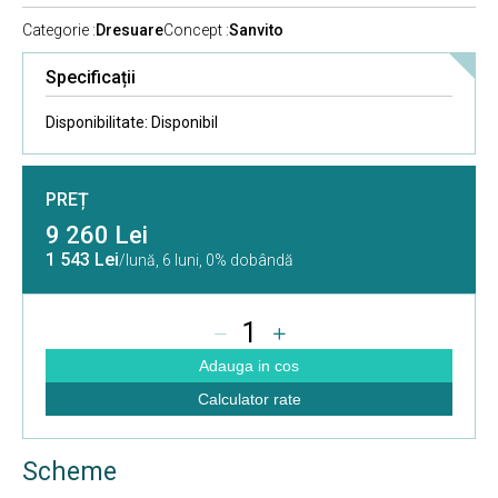
Categorie :
Dresuare
Concept :
Sanvito
Specificații
Disponibilitate:
Disponibil
PREȚ
9 260 Lei
1 543 Lei
/lună,
6 luni, 0% dobândă
1
Adauga in cos
Calculator rate
Scheme