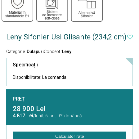
Leny Sifonier Usi Glisante (234,2 cm)
Categorie :
Dulapuri
Concept :
Leny
Specificații
Disponibilitate:
La comanda
PREȚ
28 900 Lei
4 817 Lei
/lună,
6 luni, 0% dobândă
Calculator rate