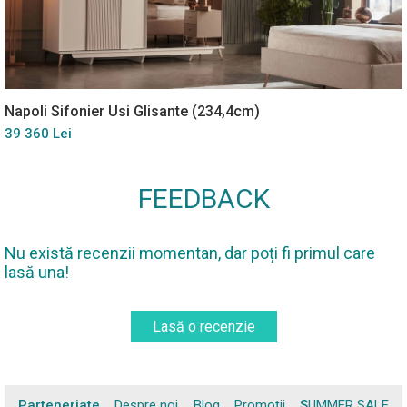
Napoli Sifonier Usi Glisante (234,4cm)
39 360 Lei
FEEDBACK
Nu există recenzii momentan, dar poți fi primul care
lasă una!
Lasă o recenzie
Parteneriate
Despre noi
Blog
Promoții
SUMMER SALE