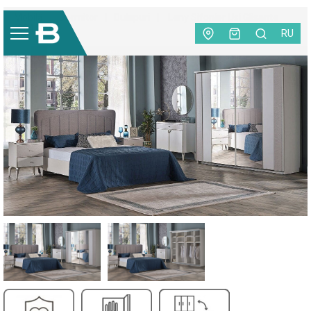
Mobilă
|
Dormitor
|
Dulapuri
|
Leny Sifonier Usi Glisante
(234,2 cm)
RU