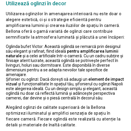
Utilizează oglinzi în decor
Utilizarea oglinzilor în amenajarea interioară nu este doar o
alegere estetică, ci și o strategie eficientă pentru
amplificarea luminii și crearea iluziilor de spațiu în cameră.
Bellona oferă o gamă variată de oglinzi care contribuie
semnificativ la atmosfera luminată și plăcută a unei încăperi:
Oglinda bufet Victor: Această oglindă se remarcă prin designul
său elegant și rafinat, fiind ideală
pentru amplificarea luminii
naturale
și a celei artificiale într-o cameră. Cu un cadru subțire și
finisaje atent lucrate, această oglindă se potrivește perfect în
livinguri, holuri sau dormitoare. Este disponibilă în diverse
dimensiuni pentru a se adapta nevoilor tale specifice de
amenajare.
Șifonier cu oglinzi: Dacă dorești să adaugi un
element de impact
vizual
și funcționalitate în spațiul tău, șifonierul cu oglinzi Napoli
este alegerea ideală. Cu un design simplu și elegant, această
oglindă nu doar că reflectă lumină și adâncește perspectiva
camerei, dar devine și o piesă centrală în decorul său.
Alegând oglinzi de calitate superioară de la Bellona
optimizezi iluminatul și amplifici senzația de spațiu în
fiecare cameră. Fiecare oglindă este realizată cu atenție la
detalii și materiale de înaltă calitate.