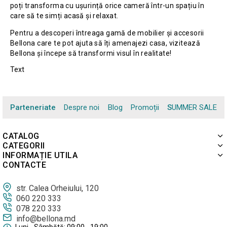
poți transforma cu ușurință orice cameră într-un spațiu în
care să te simți acasă și relaxat.
Pentru a descoperi întreaga gamă de mobilier și accesorii
Bellona care te pot ajuta să îți amenajezi casa, vizitează
Bellona și începe să transformi visul în realitate!
Text
Parteneriate
Despre noi
Blog
Promoții
SUMMER SALE
CATALOG
CATEGORII
INFORMAȚIE UTILA
CONTACTE
str. Calea Orheiului, 120
060 220 333
078 220 333
info@bellona.md
Luni - Sâmbătă: 09:00 - 19:00