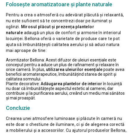
Folosește aromatizatoare și plante naturale
Pentru a crea o atmosferă cu adevărat plăcută și relaxantă,
nu este suficient să te concentrezi doar pe iluminat și
oglinzi.
Mirosul plăcut și prezența plantelor
naturale
adaugă un plus de confort și armonie în interiorul
locuinței. Bellona oferă o varietate de produse care te pot
ajuta să îmbunătățești calitatea aerului și să aduci natura
mai aproape de tine:
Aromtizator Bellona: Acest difuzor de uleiuri esențiale este
conceput pentru a aduce un plus de rafinament și relaxare în
orice cameră. În plus,
utilizarea uleiurilor esențiale
poate avea
beneficii aromaterapeutice, îmbunătățind starea de spirit și
calitatea somnului.
Plante decorative:
Adăugarea plantelor de interior
în locuință
nu doar că îmbunătățește aspectul estetic al camerei, dar
contribuie și la purificarea aerului, creând un mediu mai sănătos
și mai proaspăt.
Concluzie
Crearea unei atmosfere luminoase și plăcute în cameră nu
este doar o chestiune de iluminare, ci și de alegerea corectă
a mobilierului și a accesoriilor. Cu ajutorul produselor Bellona,