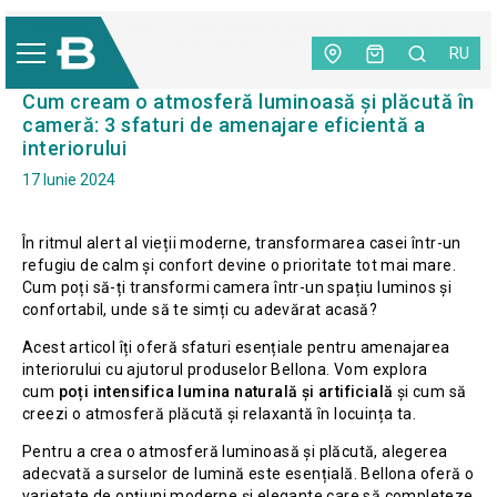
Principală
|
Blog
|
Cum cream o atmosferă luminoasă și
plăcută în cameră: 3 sfaturi de amenajare eficientă a interiorului
RU
Cum cream o atmosferă luminoasă și plăcută în
cameră: 3 sfaturi de amenajare eficientă a
interiorului
17 Iunie 2024
În ritmul alert al vieții moderne, transformarea casei într-un
refugiu de calm și confort devine o prioritate tot mai mare.
Cum poți să-ți transformi camera într-un spațiu luminos și
confortabil, unde să te simți cu adevărat acasă?
Acest articol îți oferă sfaturi esențiale pentru amenajarea
interiorului cu ajutorul produselor Bellona. Vom explora
cum
poți intensifica lumina naturală și artificială
și cum să
creezi o atmosferă plăcută și relaxantă în locuința ta.
Pentru a crea o atmosferă luminoasă și plăcută, alegerea
adecvată a surselor de lumină este esențială. Bellona oferă o
varietate de opțiuni moderne și elegante care să completeze