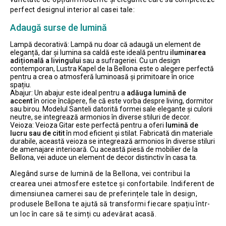
perfect designul interior al casei tale:
Adaugă surse de lumină
Lampă decorativă: Lampă nu doar că adaugă un element de
eleganță, dar și lumina sa caldă este ideală pentru
iluminarea
adițională a livingului
sau a sufrageriei. Cu un design
contemporan, Lustra Kapel de la Bellona este o alegere perfectă
pentru a crea o atmosferă luminoasă și primitoare în orice
spațiu.
Abajur: Un abajur este ideal pentru a
adăuga lumină de
accent
în orice încăpere, fie că este vorba despre living, dormitor
sau birou. Modelul Santeli datorită formei sale elegante și culorii
neutre, se integrează armonios în diverse stiluri de decor.
Veioza: Veioza Gitar este perfectă pentru a oferi
lumină de
lucru sau de citit
în mod eficient și stilat. Fabricată din materiale
durabile, această veioza se integrează armonios în diverse stiluri
de amenajare interioară. Cu această piesă de mobilier de la
Bellona, vei aduce un element de decor distinctiv în casa ta.
Alegând surse de lumină de la Bellona, vei contribui la
crearea unei atmosfere estetce și confortabile. Indiferent de
dimensiunea camerei sau de preferințele tale în design,
produsele Bellona te ajută să transformi fiecare spațiu într-
un loc în care să te simți cu adevărat acasă.