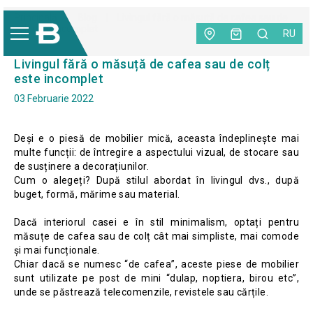
Principală
|
Blog
|
Livingul fără o măsuță de cafea sau de
colț este incomplet
RU
Livingul fără o măsuță de cafea sau de colț
este incomplet
03 Februarie 2022
Deși e o piesă de mobilier mică, aceasta îndeplinește mai
multe funcții: de întregire a aspectului vizual, de stocare sau
de susținere a decorațiunilor.
Cum o alegeți? După stilul abordat în livingul dvs., după
buget, formă, mărime sau material.
Dacă interiorul casei e în stil minimalism, optați pentru
măsuțe de cafea sau de colț cât mai simpliste, mai comode
și mai funcționale.
Chiar dacă se numesc “de cafea”, aceste piese de mobilier
sunt utilizate pe post de mini “dulap, noptiera, birou etc”,
unde se păstrează telecomenzile, revistele sau cărțile.