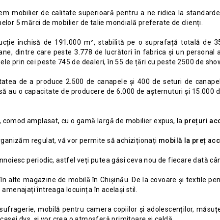
 mobilier de calitate superioară pentru a ne ridica la standardele 
elor 5 mărci de mobilier de talie mondială preferate de clienți.
ucție închisă de 191.000 m², stabilită pe o suprafață totală de 
ne, dintre care peste 3.778 de lucrători în fabrica și un personal
le prin cei peste 745 de dealeri, în 55 de țări cu peste 2500 de sh
tatea de a produce 2.500 de canapele și 400 de seturi de canapele
casă au o capacitate de producere de 6.000 de așternuturi și 15.000 
, comod amplasat, cu o gamă largă de mobilier expus, la
prețuri ac
organizăm regulat, vă vor permite să achiziționați
mobilă la preț acc
nnoiesc periodic, astfel veți putea găsi ceva nou de fiecare dată cân
it în alte magazine de mobilă în Chișinău. De la covoare și textile pe
 amenajați întreaga locuința în același stil.
u sufragerie, mobilă pentru camera copiilor și adolescenților, măsuț
 casei dvs. și vor crea o atmosferă primitoare și caldă.