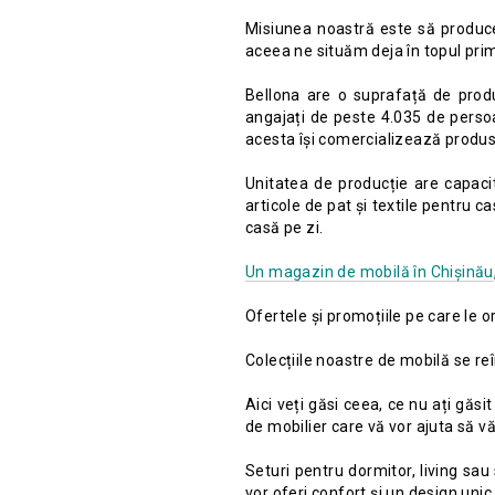
Misiunea noastră este să producem
aceea ne situăm deja în topul prim
Bellona are o suprafață de prod
angajați de peste 4.035 de persoa
acesta își comercializează produse
Unitatea de producție are capaci
articole de pat și textile pentru 
casă pe zi.
Un magazin de mobilă în Chișinău
Ofertele și promoțiile pe care le 
Colecțiile noastre de mobilă se reî
Aici veți găsi ceea, ce nu ați găs
de mobilier care vă vor ajuta să vă
Seturi pentru dormitor, living sa
vor oferi confort și un design unic