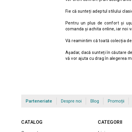
Fie că sunteți adeptul stilului cl
Pentru un plus de confort și uș
comanda și achita online, iar noi v
Vă reamintim că toată colecția de
Așadar, dacă sunteți în căutare d
vă vor ajuta cu drag în alegerea m
Parteneriate
Despre noi
Blog
Promoții
CATALOG
CATEGORII