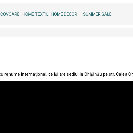
COVOARE
HOME TEXTIL
HOME DECOR
SUMMER SALE
u renume internațional, ce își are sediul
în Chișinău
pe str. Calea Or