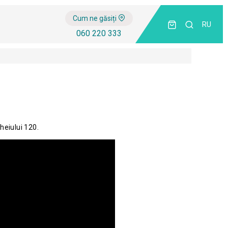
Cum ne găsiți
RU
060 220 333
heiului 120.