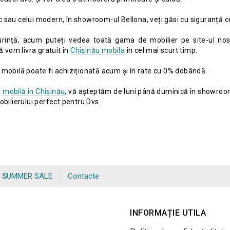
asic sau celui modern, în showroom-ul Bellona, veți găsi cu siguranță 
urință, acum puteți vedea toată gama de mobilier pe site-ul no
ă vom livra gratuit în
Chișinău mobila
în cel mai scurt timp.
 mobilă poate fi achiziționată acum și în rate cu 0% dobândă.
e
mobilă în Chișinău
, vă așteptăm de luni până duminică în showroom-
obilierului perfect pentru Dvs.
SUMMER SALE
Contacte
INFORMAȚIE UTILA