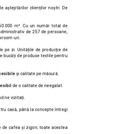
așteptărilor clienților noștri. De
350.000 m². Cu un număr total de
 administrativ de 257 de persoane,
owroom-uri.
 pe zi. Unitățile de producție de
de bucăți de produse textile pentru
cesibile
și calitate pe măsură.
esibil
de o calitate de neegalat.
d ne vizitați.
ntru casă, până la concepte întregi
e de cafea și zigon; toate acestea