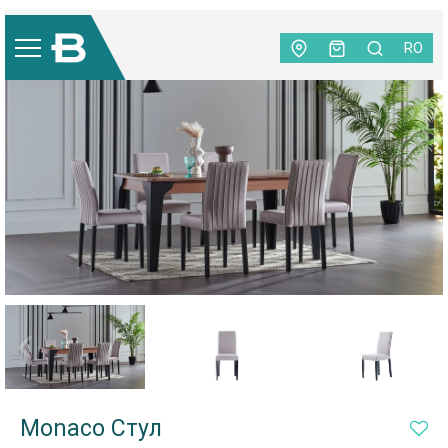
Мебель
|
Столовая
|
Стулья
|
Monaco Стул
RO
Monaco Стул