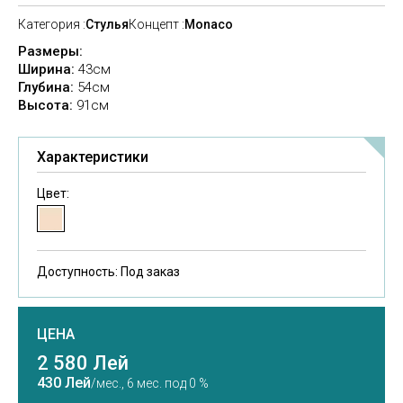
Категория :
Стулья
Концепт :
Monaco
Размеры:
Ширина:
43см
Глубина:
54см
Высота:
91cм
Характеристики
Цвет:
Доступность:
Под заказ
ЦЕНА
2 580 Лей
430 Лей
/мес.,
6 мес. под 0 %