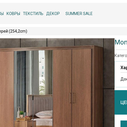
СЫ
КОВРЫ
ТЕКСТИЛЬ
ДЕКОР
SUMMER SALE
рей (254,2cm)
Mon
Катего
Ха
До
ЦЕ