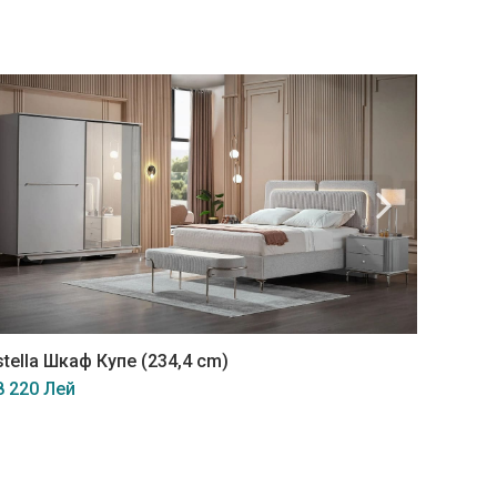
НОВИН
stella Шкаф Купе (234,4 cm)
Razy Ш
8 220 Лей
25 990