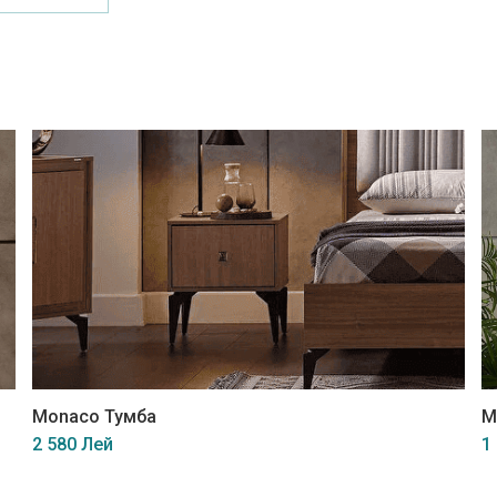
Monaco Тумба
M
2 580 Лей
1