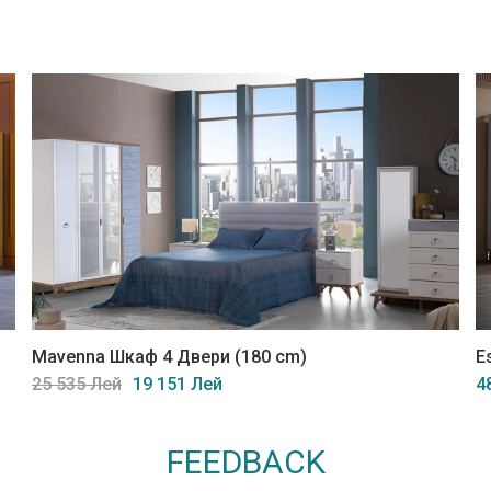
Mavenna Шкаф 4 Двери (180 cm)
E
25 535 Лей
19 151 Лей
4
FEEDBACK