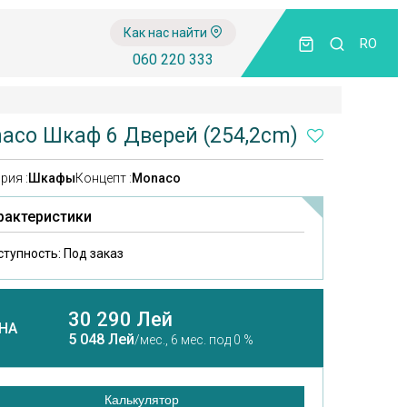
Как нас найти
RO
060 220 333
aco Шкаф 6 Дверей (254,2cm)
рия :
Шкафы
Концепт :
Monaco
рактеристики
ступность:
Под заказ
30 290 Лей
НА
5 048 Лей
/мес.,
6 мес. под 0 %
Калькулятор