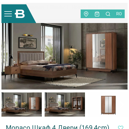
Мебель
|
Спальня
|
Шкафы
|
Monaco Шкаф 4 Двери
(169,4cm)
RO
Monaco Шкаф 4 Двери (169,4cm)