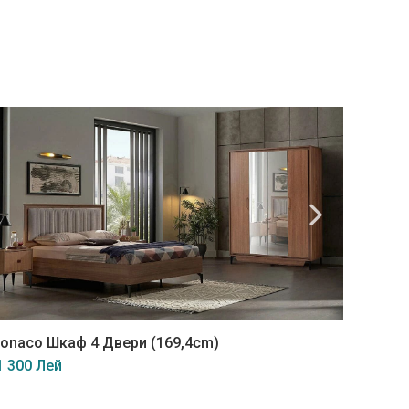
onaco Шкаф 4 Двери (169,4cm)
Monaco
1 300 Лей
36 700