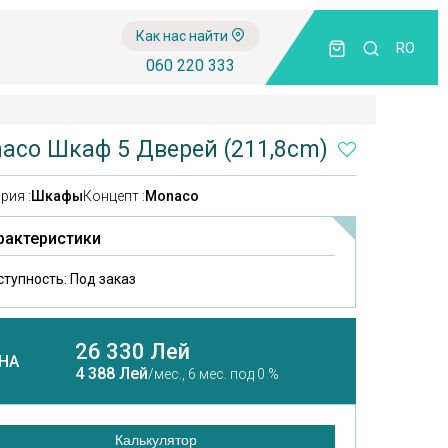
Как нас найти
RO
060 220 333
aco Шкаф 5 Дверей (211,8cm)
рия :
Шкафы
Концепт :
Monaco
рактеристики
ступность:
Под заказ
26 330 Лей
НА
4 388 Лей
/мес.,
6 мес. под 0 %
Калькулятор