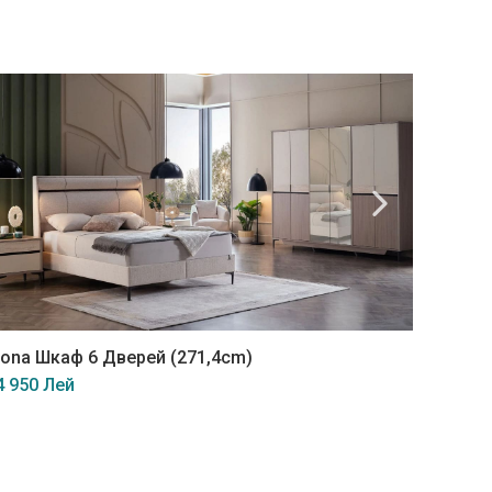
НОВИН
ona Шкаф 6 Дверей (271,4cm)
Majer 
4 950 Лей
20 770