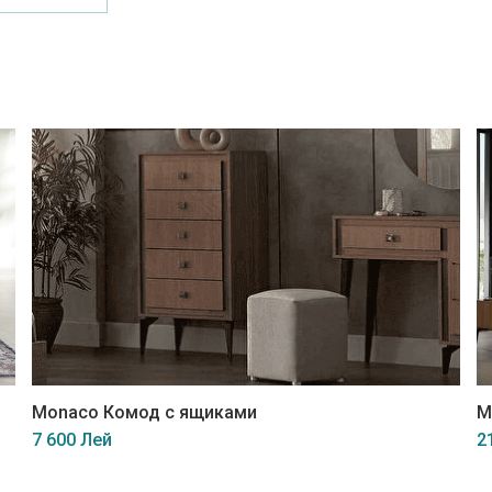
Monaco Комод с ящиками
M
7 600 Лей
2