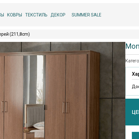
СЫ
КОВРЫ
ТЕКСТИЛЬ
ДЕКОР
SUMMER SALE
рей (211,8cm)
Mon
Катего
Ха
До
ЦЕ