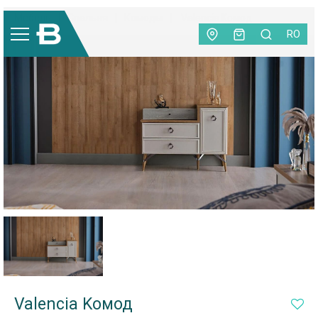
Мебель
|
Спальня
|
Комоды
|
Valencia Kомод
RO
Valencia Kомод