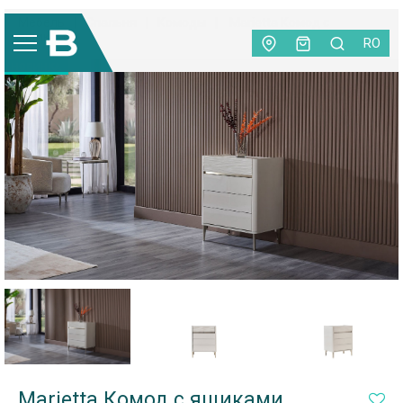
Мебель
|
Спальня
|
Комоды
|
Marietta Комод с
ящиками
RO
НОВИНКА
Marietta Комод с ящиками