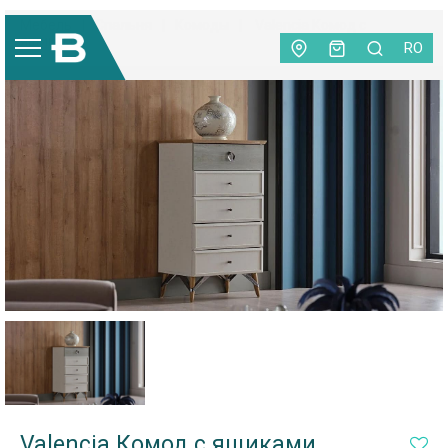
Мебель
|
Спальня
|
Комоды
|
Valencia Комод с
ящиками
RO
Valencia Комод с ящиками