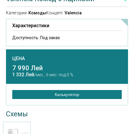
Категория :
Комоды
Концепт :
Valencia
Характеристики
Доступность:
Под заказ
ЦЕНА
7 990 Лей
1 332 Лей
/мес.,
6 мес. под 0 %
Калькулятор
Схемы