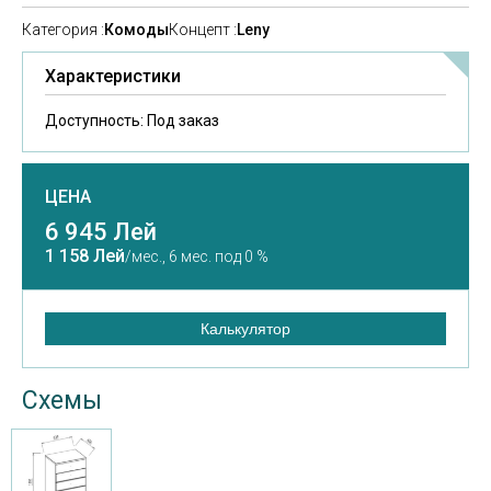
Категория :
Комоды
Концепт :
Leny
Характеристики
Доступность:
Под заказ
ЦЕНА
6 945 Лей
1 158 Лей
/мес.,
6 мес. под 0 %
Калькулятор
Схемы