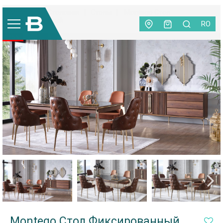
Мебель
|
Столовая
|
Столы
|
Montego Стол
Фиксированный
RO
-45%
Montego Стол Фиксированный