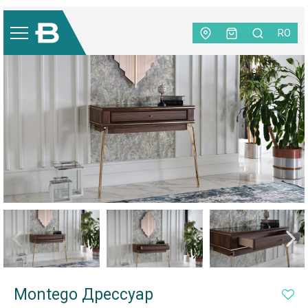
Мебель
|
Спальня
|
Дресcуар
|
Montego Дрессуар
RO
Montego Дрессуар