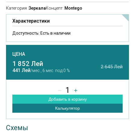
Категория :
Зеркала
Концепт :
Montego
Характеристики
Доступность:
Есть в наличии
ЦЕНА
1 852 Лей
2 645 Лей
441 Лей
/мес.,
6 мес. под 0 %
1
Добавить в корзину
Калькулятор
Схемы