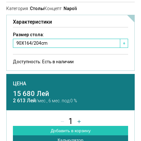
Категория :
Столы
Концепт :
Napoli
Характеристики
Размер стола:
90X164/204cm
+
Доступность:
Есть в наличии
ЦЕНА
15 680 Лей
2 613 Лей
/мес.,
6 мес. под 0 %
1
Добавить в корзину
Калькулятор