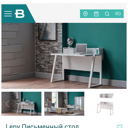
Мебель
|
Детская
|
Письменные столы
|
Leny
Письменный стол
RO
Leny Письменный стол