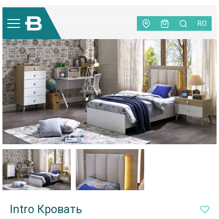
Мебель
|
Детская
|
Кровати
|
Intro Кровать
RO
Intro Кровать