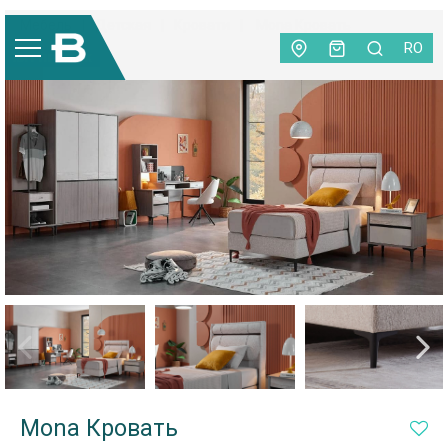
Мебель
|
Детская
|
Кровати
|
Mona Кровать
RO
ХИТ ПРОДАЖ
Mona Кровать