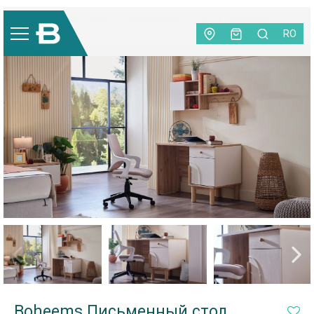
Мебель
|
Детская
|
Письменные столы
|
Boheems
Письменный стол
RO
Boheems Письменный стол