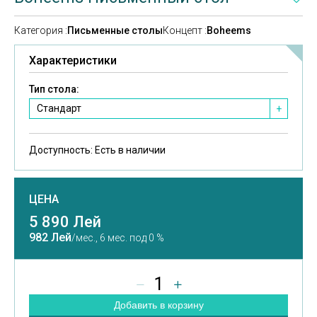
Категория :
Письменные столы
Концепт :
Boheems
Характеристики
Тип стола:
Стандарт
+
Доступность:
Есть в наличии
ЦЕНА
5 890 Лей
982 Лей
/мес.,
6 мес. под 0 %
1
Добавить в корзину