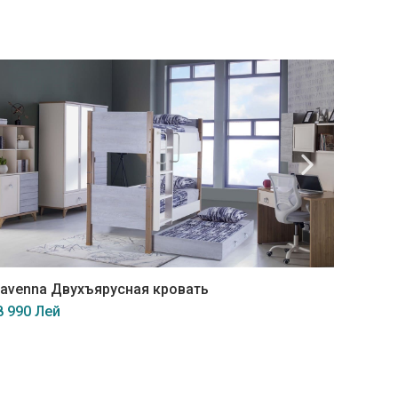
avenna Двухъярусная кровать
Valenc
8 990 Лей
8 200 Л