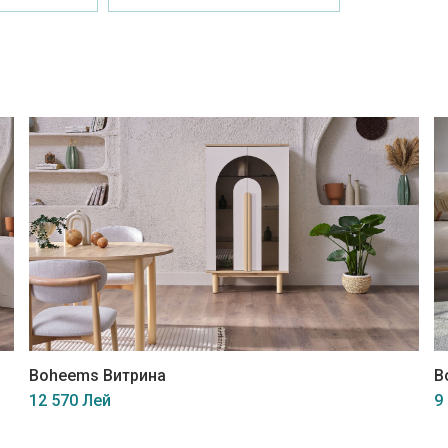
Boheems Витрина
B
12 570 Лей
9