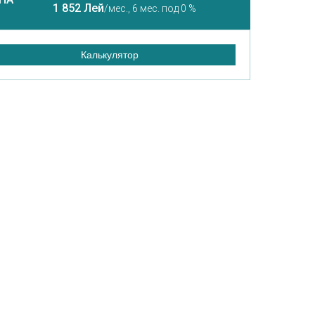
1 852 Лей
/мес.,
6 мес. под 0 %
Калькулятор