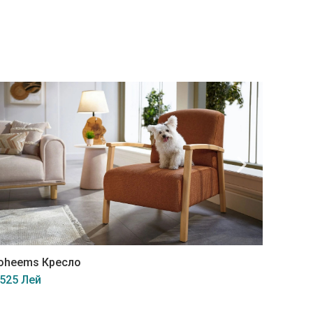
oheems Кресло
Boheem
 525 Лей
25 330