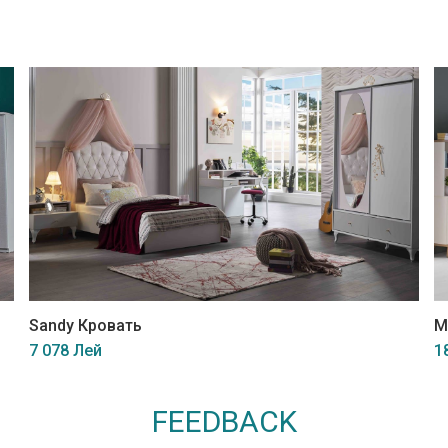
Sandy Кровать
M
7 078 Лей
1
FEEDBACK