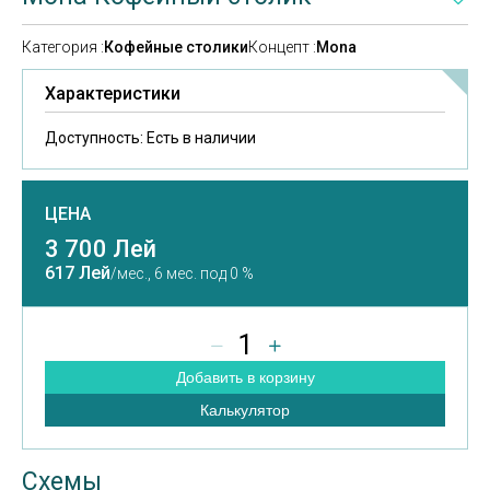
Категория :
Кофейные столики
Концепт :
Mona
Характеристики
Доступность:
Есть в наличии
ЦЕНА
3 700 Лей
617 Лей
/мес.,
6 мес. под 0 %
1
Добавить в корзину
Калькулятор
Схемы