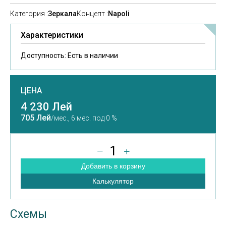
Категория :
Зеркала
Концепт :
Napoli
Характеристики
Доступность:
Есть в наличии
ЦЕНА
4 230 Лей
705 Лей
/мес.,
6 мес. под 0 %
1
Добавить в корзину
Калькулятор
Схемы