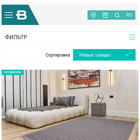
Главная
|
Мебель
|
Ковры
|
Deco Daisy Серия
RO
КАТЕГОРИИ
ФИЛЬТР
Новые товары
Сортировка
НОВИНКА