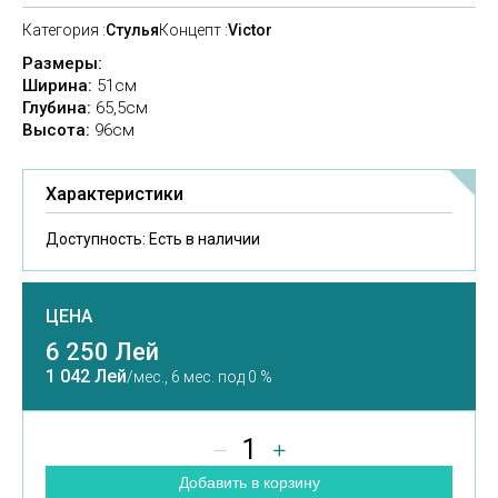
Категория :
Стулья
Концепт :
Victor
Размеры:
Ширина:
51см
Глубина:
65,5см
Высота:
96cм
Характеристики
Доступность:
Есть в наличии
ЦЕНА
6 250 Лей
1 042 Лей
/мес.,
6 мес. под 0 %
1
Добавить в корзину