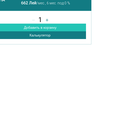
662 Лей
/мес.,
6 мес. под 0 %
1
Добавить в корзину
Калькулятор