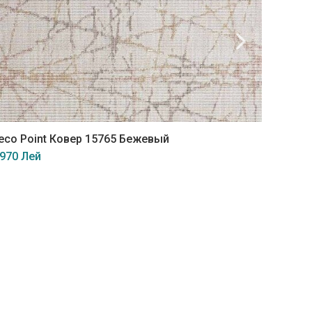
eco Point Ковер 15765 Бежевый
Deco Po
 970 Лей
3 970 Л