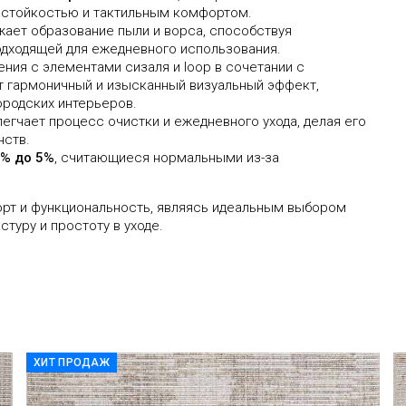
остойкостью и тактильным комфортом.
жает образование пыли и ворса, способствуя
одходящей для ежедневного использования.
ения с элементами сизаля и loop в сочетании с
т гармоничный и изысканный визуальный эффект,
ородских интерьеров.
егчает процесс очистки и ежедневного ухода, делая его
нств.
% до 5%
, считающиеся нормальными из-за
орт и функциональность, являясь идеальным выбором
стуру и простоту в уходе.
ХИТ ПРОДАЖ