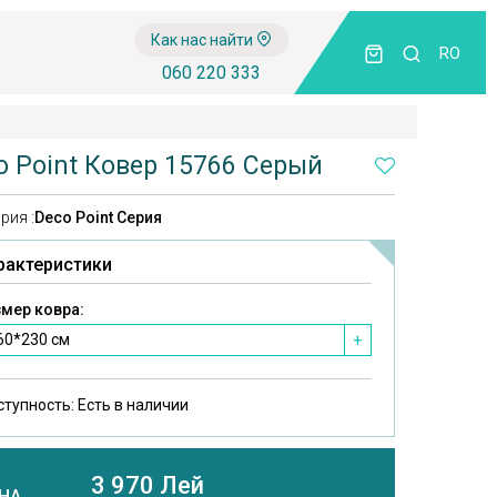
Как нас найти
RO
060 220 333
o Point Ковер 15766 Серый
рия :
Deco Point Серия
рактеристики
мер ковра:
60*230 см
+
ступность:
Есть в наличии
3 970 Лей
НА