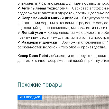
оптимальный баланс между долговечностью, износ
✔
Антипылевая технология
– Свойство antitoz сни
поддержанию чистой и здоровой среды, идеально п
✔
Современный и мягкий дизайн
– Структура плет
элегантными серыми оттенками в градиенте создае
подходящий для современных, минималистичных и г
✔
Легкий уход
– Ковер является моющимся, что обл
практичным решением для активных жилых простра
✔
Размеры и допуски
– Возможны отклонения от
1
особенностей волокон и технологии производства.
Ковер Deco Point
добавляет интерьеру стиль, комф
для тех, кто ищет современный дизайн, приятную тек
Похожие товары
ХИТ ПРОДАЖ