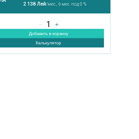
НА
2 138 Лей
/мес.,
6 мес. под 0 %
1
Добавить в корзину
Калькулятор