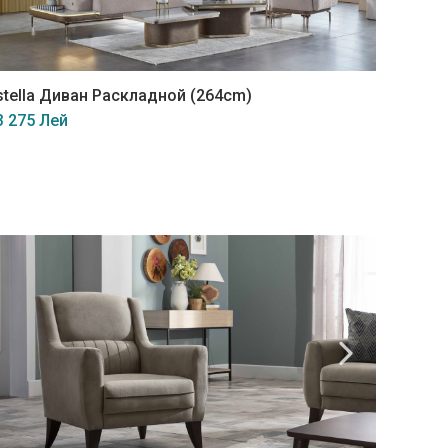
stella Диван Раскладной (264cm)
Estella
3 275 Лей
22 425