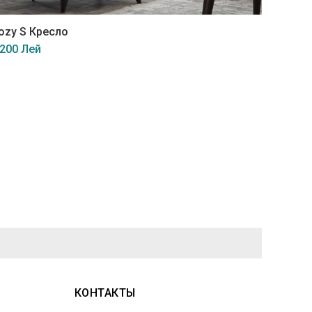
ozy S Кресло
Atlanta
 200 Лей
11 300
КОНТАКТЫ