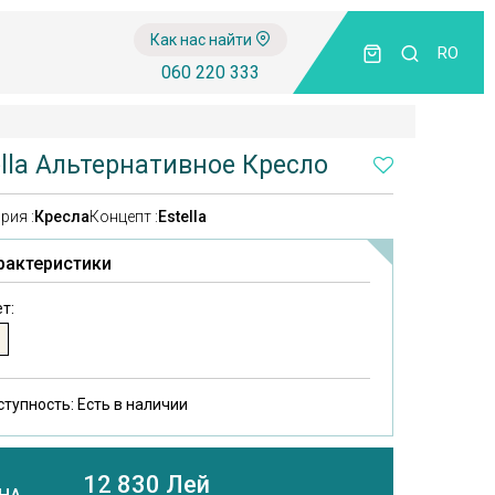
Как нас найти
RO
060 220 333
ella Альтернативное Кресло
рия :
Кресла
Концепт :
Estella
рактеристики
т:
ступность:
Есть в наличии
12 830 Лей