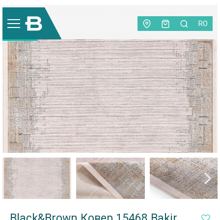
Ковры
|
Black&Brown Серия
|
Black&Brown Ковер 15468
Bakir
RO
НОВИНКА
Black&Brown Ковер 15468 Bakir