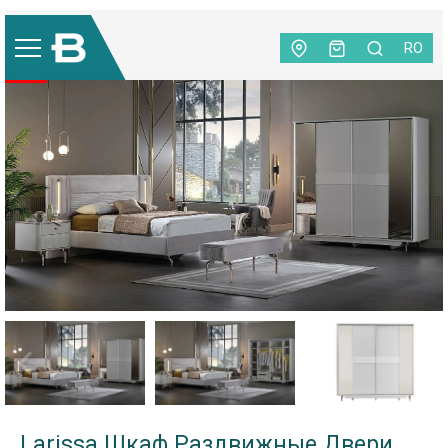
Мебель
|
Спальня
|
Шкафы
|
Larissa Шкаф Раздвижные
Двери (234,2 cm)
RO
-20%
Larissa Шкаф Раздвижные Двери