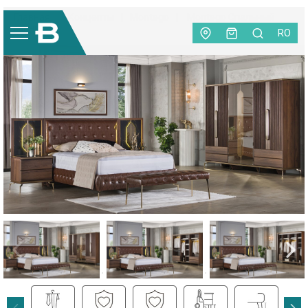
Главная
|
Концепты
|
Montego
|
Montego Спальный
гарнитур
RO