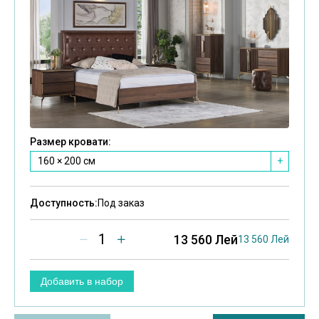
Размер кровати:
Тип т
160 × 200 см
Ста
+
Доступность:
Под заказ
Досту
1
13 560 Лей
13 560 Лей
Добавить в набор
Доб